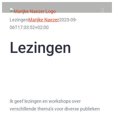
Skip
to
Lezingen
Marijke Naezer
2023-09-
content
06T17:33:52+02:00
Lezingen
Ik geef lezingen en workshops over
verschillende thema’s voor diverse publieken