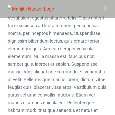
Skip
to
Vestibulum egestas pharetra felis. Class aptent
content
taciti sociosqu ad litora torquent per conubia
nostra, per inceptos himenaeos. Suspendisse
dignissim bibendum lectus, quis ornare tortor
elementum quis. Aenean semper vehicula
elementum. Nulla massa est, faucibus non
semper quis, laoreet et sapien. Suspendisse
massa odio, aliquet nec commodo et, venenatis
ut velit. Pellentesque mauris lorem, dictum vitae
feugiat quis, placerat vitae eros. Vestibulum quis
purus vel urna convallis faucibus. Etiam vel
mauris nisi, non vehicula est. Pellentesque
habitant morbi tristique senectus et netus et