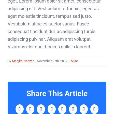
eget. Lorem ipsum dolor sit amet, consectetur
adipiscing elit. Vestibulum tortor nisi, egestas
eget molestie tincidunt, tempus sed justo.
Vestibulum ultricies auctor varius. Fusce
consequat tincidunt dui, ac adipiscing turpis
adipiscing pulvinar. Aliquam erat volutpat.
Vivamus eleifend rhoncus nulla in laoreet.
By
Marijke Naezer
|
November 27th, 2012
|
Misc
Share This Article
Facebook
X
LinkedIn
WhatsApp
Tumblr
Pinterest
Vk
Email